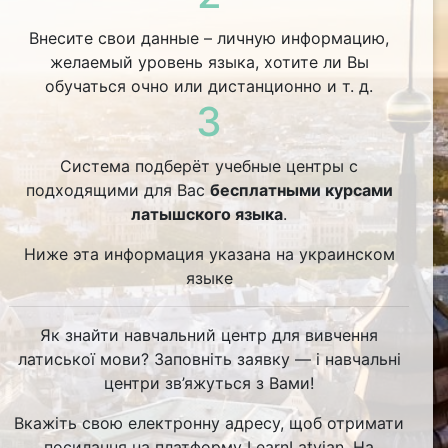
Внесите свои данные – личную информацию,
желаемый уровень языка, хотите ли Вы
обучаться очно или дистанционно и т. д.
3
Система подберёт учебные центры с
подходящими для Вас
бесплатными курсами
латышского языка
.
Ниже эта информация указана на украинском
языке
Як знайти навчальний центр для вивчення
латиської мови? Заповніть заявку — і навчальні
центри зв’яжуться з Вами!
Вкажіть свою електронну адресу, щоб отримати
посилання на платформу LearnLatvian. На